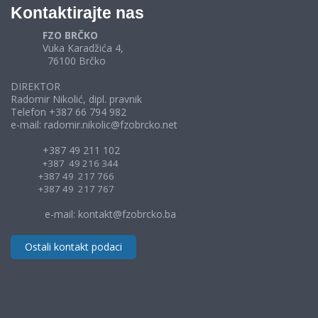
Kontaktirajte nas
FZO BRČKO
Vuka Karadžića 4,
76100 Brčko
DIREKTOR
Radomir Nikolić, dipl. pravnik
Telefon +387 66 794 982
e-mail: radomir.nikolic@fzobrcko.net
+387 49 211 102
+387 49 216 344
+387 49 217 766
+387 49 217 767
e-mail: kontakt@fzobrcko.ba
Ostali kontakt podaci