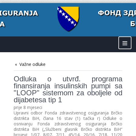
≡
Važne odluke
Odluka o utvrđ. programa
finansiranja insulinskih pumpi sa
"LOOP" sistemom za oboljele od
dijabetesa tip 1
prije 8 mjeseci
Upravni odbor Fonda zdravstvenog osiguranja Brčko
distrikta BiH, člana 16 stav (1) tačka r) Odluke o
osnivanju Fonda zdravstvenog osiguranja Brčko
distrikta BiH („Službeni glasnik Brčko distrikta BiH“
brojevi: 1/07, 8/07, 7/11, 45/14, 20/16, 7/18, 11/20