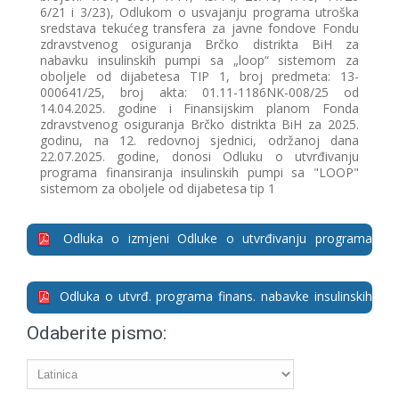
6/21 i 3/23), Odlukom o usvajanju programa utroška
sredstava tekućeg transfera za javne fondove Fondu
zdravstvenog osiguranja Brčko distrikta BiH za
nabavku insulinskih pumpi sa „loop“ sistemom za
oboljele od dijabetesa TIP 1, broj predmeta: 13-
000641/25, broj akta: 01.11-1186NK-008/25 od
14.04.2025. godine i Finansijskim planom Fonda
zdravstvenog osiguranja Brčko distrikta BiH za 2025.
godinu, na 12. redovnoj sjednici, održanoj dana
22.07.2025. godine, donosi Odluku o utvrđivanju
programa finansiranja insulinskih pumpi sa "LOOP"
sistemom za oboljele od dijabetesa tip 1
Odluka o izmjeni Odluke o utvrđivanju programa
finansiranja nabavke insulinskih pumpi sa "LOOP"
sistemom za oboljene od dijatebesa tip1.pdf
Odluka o utvrđ. programa finans. nabavke insulinskih
pumpi sa "LOOP" sistemom za oboljene od dijatebesa tip
Odaberite pismo:
1