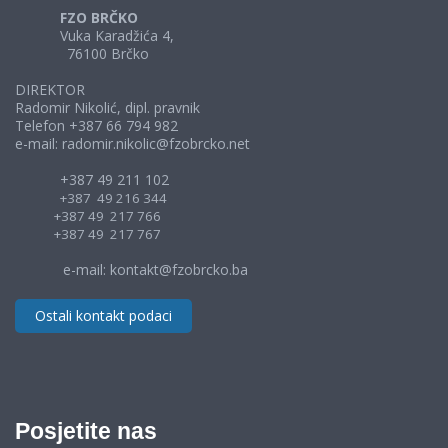
FZO BRČKO
Vuka Karadžića 4,
76100 Brčko
DIREKTOR
Radomir Nikolić, dipl. pravnik
Telefon +387 66 794 982
e-mail: radomir.nikolic@fzobrcko.net
+387 49 211 102
+387 49 216 344
+387 49 217 766
+387 49 217 767
e-mail: kontakt@fzobrcko.ba
Ostali kontakt podaci
Posjetite nas