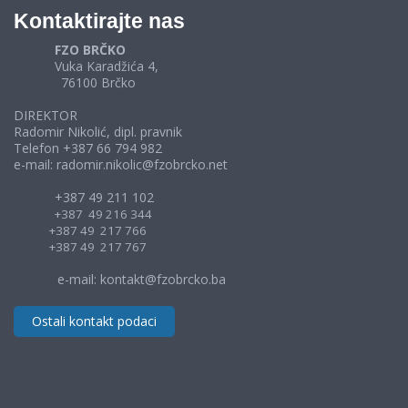
Kontaktirajte nas
FZO BRČKO
Vuka Karadžića 4,
76100 Brčko
DIREKTOR
Radomir Nikolić, dipl. pravnik
Telefon +387 66 794 982
e-mail: radomir.nikolic@fzobrcko.net
+387 49 211 102
+387 49 216 344
+387 49 217 766
+387 49 217 767
e-mail: kontakt@fzobrcko.ba
Ostali kontakt podaci