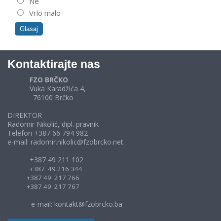
Ne
Vrlo malo
Kontaktirajte nas
FZO BRČKO
Vuka Karadžića 4,
76100 Brčko
DIREKTOR
Radomir Nikolić, dipl. pravnik
Telefon +387 66 794 982
e-mail: radomir.nikolic@fzobrcko.net
+387 49 211 102
+387 49 216 344
+387 49 217 766
+387 49 217 767
e-mail: kontakt@fzobrcko.ba