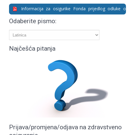
Informacija za osigurike Fonda prijedlog odluke o
ukidanju paritcipacije
Odaberite pismo:
Najčešća pitanja
Prijava/promjena/odjava na zdravstveno