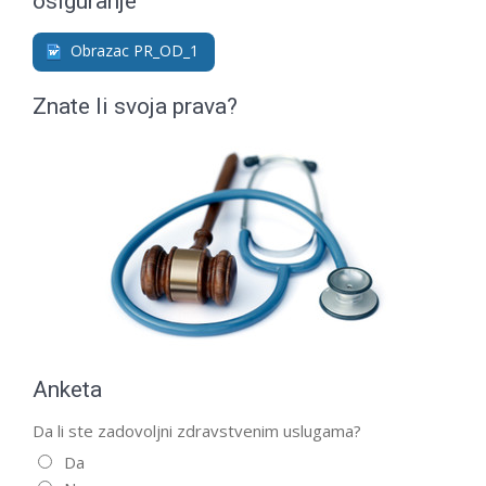
osiguranje
Obrazac PR_OD_1
Znate li svoja prava?
Anketa
Da li ste zadovoljni zdravstvenim uslugama?
Da