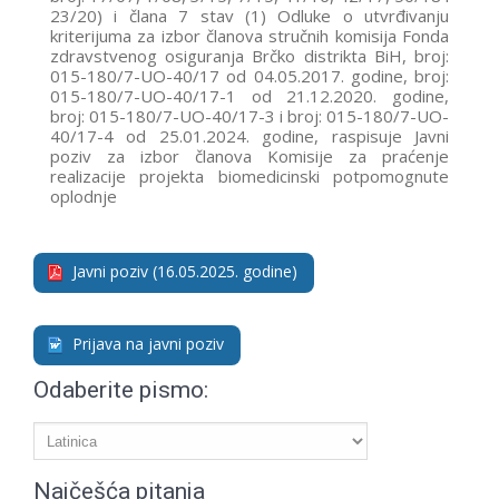
23/20) i člana 7 stav (1) Odluke o utvrđivanju
kriterijuma za izbor članova stručnih komisija Fonda
zdravstvenog osiguranja Brčko distrikta BiH, broj:
015-180/7-UO-40/17 od 04.05.2017. godine, broj:
015-180/7-UO-40/17-1 od 21.12.2020. godine,
broj: 015-180/7-UO-40/17-3 i broj: 015-180/7-UO-
40/17-4 od 25.01.2024. godine, raspisuje Javni
poziv za izbor članova Komisije za praćenje
realizacije projekta biomedicinski potpomognute
oplodnje
Javni poziv (16.05.2025. godine)
Prijava na javni poziv
Odaberite pismo:
Najčešća pitanja