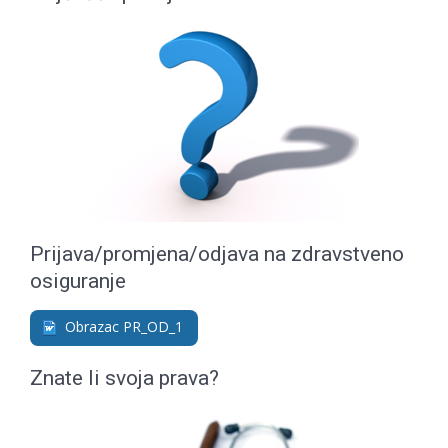
Prijava/promjena/odjava na zdravstveno
osiguranje
Obrazac PR_OD_1
Znate li svoja prava?