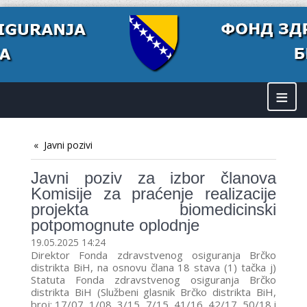
≡
Javni pozivi
Javni poziv za izbor članova
Komisije za praćenje realizacije
projekta biomedicinski
potpomognute oplodnje
19.05.2025 14:24
Direktor Fonda zdravstvenog osiguranja Brčko
distrikta BiH, na osnovu člana 18 stava (1) tačka j)
Statuta Fonda zdravstvenog osiguranja Brčko
distrikta BiH (Službeni glasnik Brčko distrikta BiH,
broj: 17/07, 1/08, 3/15, 7/15, 41/16, 42/17, 50/18 i