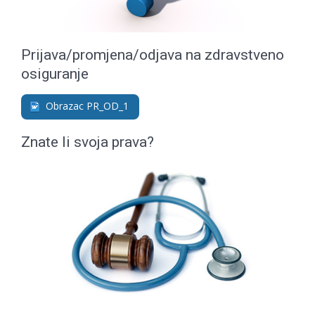
Prijava/promjena/odjava na zdravstveno
osiguranje
Obrazac PR_OD_1
Znate li svoja prava?