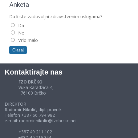
Anketa
Da li ste zadovoljni zdravstvenim uslugama?
Da
Ne
Vrlo malo
Kontaktirajte nas
FZO BRČKO
Vuka Karadžića 4,
76100 Brčko
DIREKTOR
Radomir Nikolić, dipl. pravnik
Telefon +387 66 794 982
e-mail: radomir.nikolic@fzobrcko.net
+387 49 211 102
+387 49 216 344