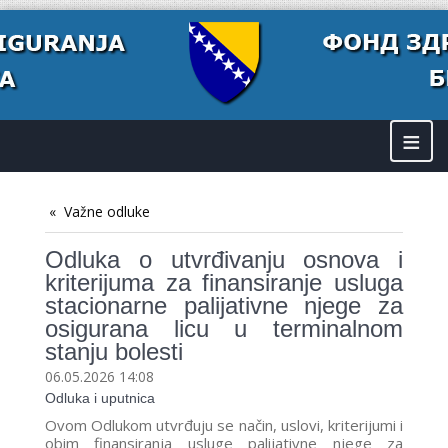
≡
Važne odluke
Odluka o utvrđivanju osnova i
kriterijuma za finansiranje usluga
stacionarne palijativne njege za
osigurana licu u terminalnom
stanju bolesti
06.05.2026 14:08
Odluka i uputnica
Ovom Odlukom utvrđuju se način, uslovi, kriterijumi i
obim finansiranja usluge palijativne njege za