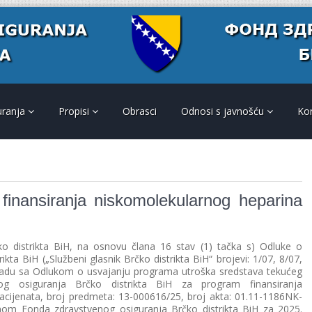
uranja
Propisi
Obrasci
Odnosi s javnošću
Ko
finansiranja niskomolekularnog heparina
o distrikta BiH, na osnovu člana 16 stav (1) tačka s) Odluke o
ta BiH („Službeni glasnik Brčko distrikta BiH“ brojevi: 1/07, 8/07,
skladu sa Odlukom o usvajanju programa utroška sredstava tekućeg
g osiguranja Brčko distrikta BiH za program finansiranja
acijenata, broj predmeta: 13-000616/25, broj akta: 01.11-1186NK-
anom Fonda zdravstvenog osiguranja Brčko distrikta BiH za 2025.