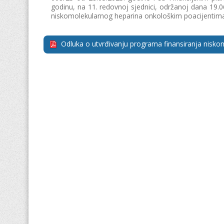
godinu, na 11. redovnoj sjednici, održanoj dana 19.
niskomolekularnog heparina onkološkim poacijentim
Odluka o utvrđivanju programa finansiranja nisko