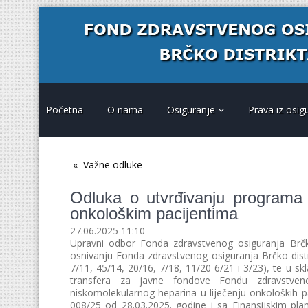
Početna
O nama
Osiguranje
Prava iz osig
Važne odluke
Odluka o utvrđivanju programa 
onkološkim pacijentima
27.06.2025 11:10
Upravni odbor Fonda zdravstvenog osiguranja Brčk
osnivanju Fonda zdravstvenog osiguranja Brčko distrik
7/11, 45/14, 20/16, 7/18, 11/20 6/21 i 3/23), te u 
transfera za javne fondove Fondu zdravstveno
niskomolekularnog heparina u liječenju onkoloških p
008/25 od 28.03.2025. godine i sa Finansijskim pl