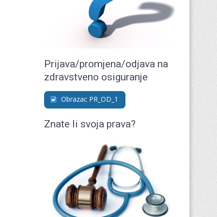
Prijava/promjena/odjava na
zdravstveno osiguranje
Obrazac PR_OD_1
Znate li svoja prava?