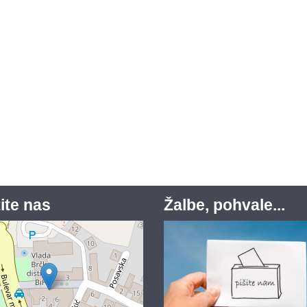
ite nas
Žalbe, pohvale...