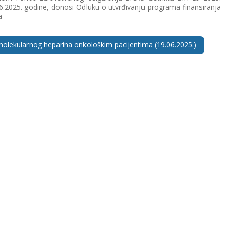
06.2025. godine, donosi Odluku o utvrđivanju programa finansiranja
a
molekularnog heparina onkološkim pacijentima (19.06.2025.)