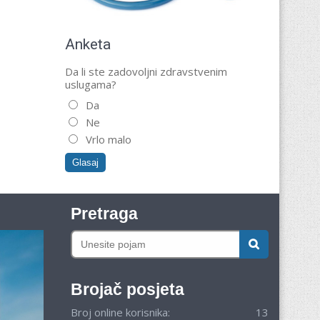
Anketa
Da li ste zadovoljni zdravstvenim
uslugama?
Da
Ne
Vrlo malo
Pretraga
Brojač posjeta
Broj online korisnika:
13