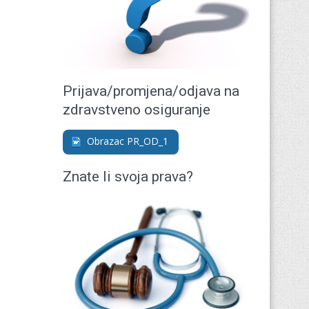
Prijava/promjena/odjava na
zdravstveno osiguranje
Obrazac PR_OD_1
Znate li svoja prava?