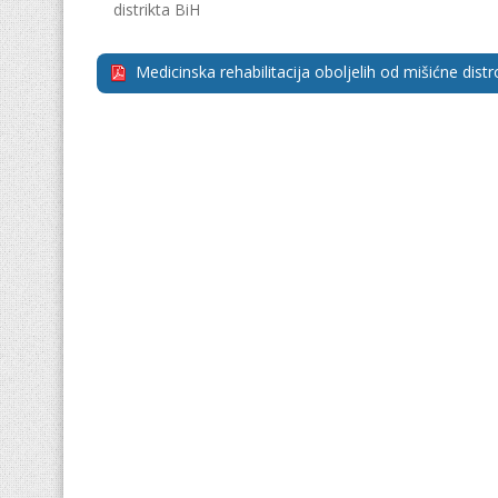
distrikta BiH
Medicinska rehabilitacija oboljelih od mišićne distro