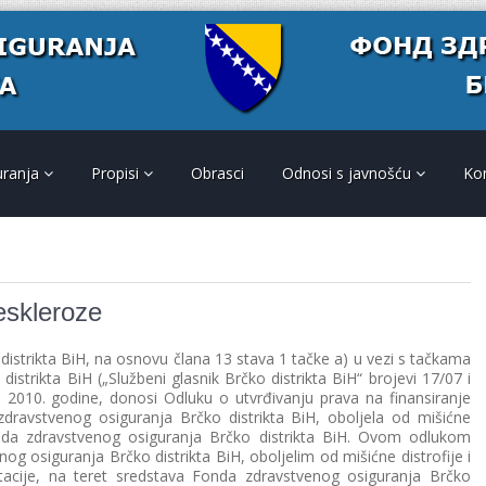
uranja
Propisi
Obrasci
Odnosi s javnošću
Ko
leskleroze
istrikta BiH, na osnovu člana 13 stava 1 tačke a) u vezi s tačkama
istrikta BiH („Službeni glasnik Brčko distrikta BiH“ brojevi 17/07 i
a 2010. godine, donosi Odluku o utvrđivanju prava na finansiranje
 zdravstvenog osiguranja Brčko distrikta BiH, obolјela od mišićne
Fonda zdravstvenog osiguranja Brčko distrikta BiH. Ovom odlukom
g osiguranja Brčko distrikta BiH, obolјelim od mišićne distrofije i
litacije, na teret sredstava Fonda zdravstvenog osiguranja Brčko