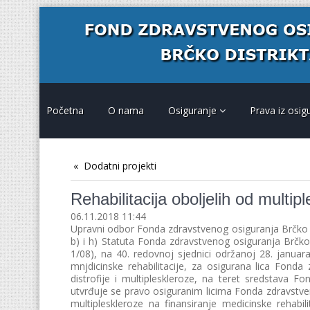
Početna
O nama
Osiguranje
Prava iz osig
Dodatni projekti
Rehabilitacija oboljelih od multip
06.11.2018 11:44
Upravni odbor Fonda zdravstvenog osiguranja Brčko d
b) i h) Statuta Fonda zdravstvenog osiguranja Brčko d
1/08), na 40. redovnoj sjednici održanoj 28. januar
mnjdicinske rehabilitacije, za osigurana lica Fonda
distrofije i multipleskleroze, na teret sredstava 
utvrđuje se pravo osiguranim licima Fonda zdravstveno
multipleskleroze na finansiranje medicinske rehabi