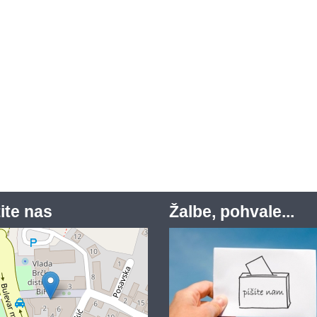
ite nas
Žalbe, pohvale...