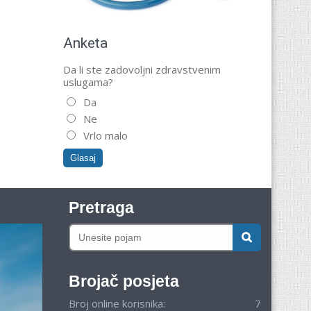
Anketa
Da li ste zadovoljni zdravstvenim
uslugama?
Da
Ne
Vrlo malo
Pretraga
Brojač posjeta
Broj online korisnika:
7