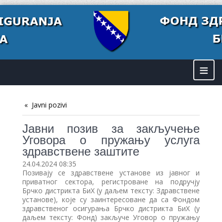
≡
Javni pozivi
Јавни позив за закључење
Уговора о пружању услуга
здравствене заштите
24.04.2024 08:35
Позивају се здравствене установе из јавног и
приватног сектора, регистроване на подручју
Брчко дистрикта БиХ (у даљем тексту: Здравствене
установе), које су заинтересоване да са Фондом
здравственог осигурања Брчко дистрикта БиХ (у
даљем тексту: Фонд) закључе Уговор о пружању