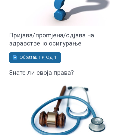
Приjaвa/прomjeнa/oдjaвa нa
здрaвствeнo oсигурaњe
Образац ПР_ОД_1
Знате ли своја права?