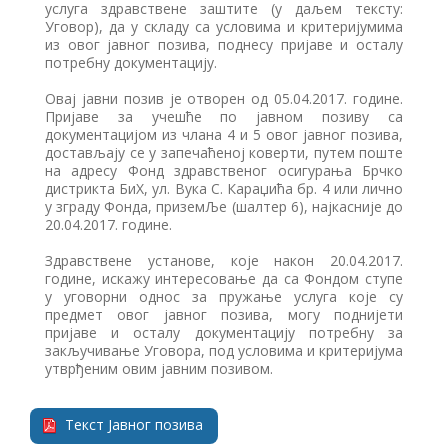
услуга здравствене заштите (у даљем тексту:
Уговор), да у складу са условима и критеријумима
из овог јавног позива, поднесу пријаве и осталу
потребну документацију.
Овај јавни позив је отворен од 05.04.2017. године.
Пријаве за учешће по јавном позиву са
документацијом из члана 4 и 5 овог јавног позива,
достављају се у запечаћеној коверти, путем поште
на адресу Фонд здравственог осигурања Брчко
дистрикта БиХ, ул. Вука С. Караџића бр. 4 или лично
у зграду Фонда, приземЉе (шалтер 6), најкасније до
20.04.2017. године.
Здравствене установе, које након 20.04.2017.
године, искажу интересовање да са Фондом ступе
у уговорни однос за пружање услуга које су
предмет овог јавног позива, могу поднијети
пријаве и осталу документацију потребну за
закључивање Уговора, под условима и критеријума
утврђеним овим јавним позивом.
Текст Јавног позива