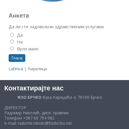
Анкета
Да ли сте задовољни здравственим услугама
Да
Не
Врло мало
Latinica
| Ћирилица
Контактирајте нас
ФЗО БРЧКО
Вука Караџића 4, 76100 Брчко
ДИРЕКТОР
Радомир Николић, дипл. правник
Телефон +387 66 794 982
e-mail: radomir.nikolic@fzobrcko.net