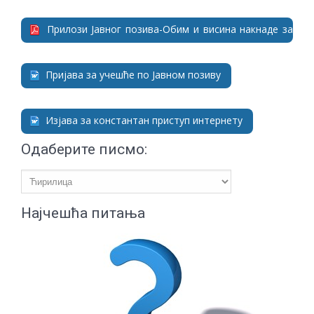
Прилози Јавног позива-Обим и висина накнаде за
пружање услуга
Пријава за учешће по Јавном позиву
Изјава за константан приступ интернету
Одаберите писмо:
Најчешћа питања