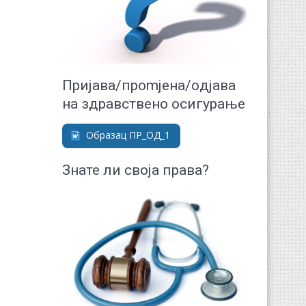
Приjaвa/прomjeнa/oдjaвa
нa здрaвствeнo oсигурaњe
Образац ПР_ОД_1
Знате ли своја права?