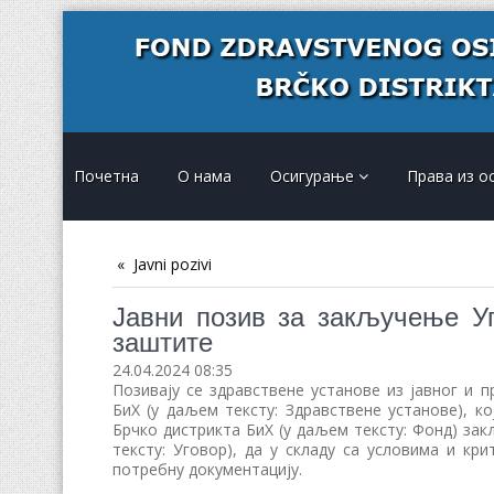
Почетна
О нама
Осигурање
Права из о
Javni pozivi
Јавни позив за закључење Уг
заштите
24.04.2024 08:35
Позивају се здравствене установе из јавног и п
БиХ (у даљем тексту: Здравствене установе), к
Брчко дистрикта БиХ (у даљем тексту: Фонд) за
тексту: Уговор), да у складу са условима и кри
потребну документацију.