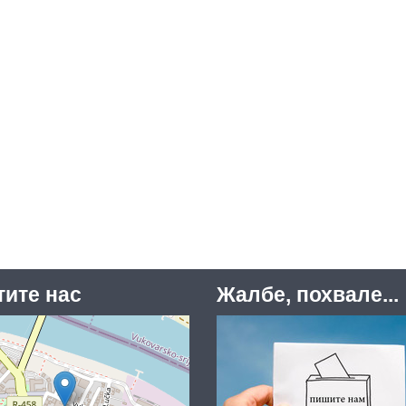
тите нас
Жалбе, похвале...