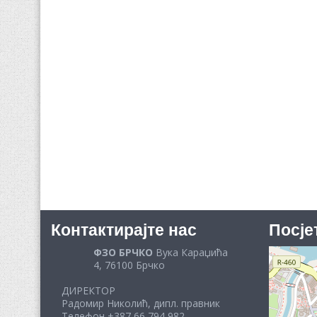
Контактирајте нас
Посје
ФЗО БРЧКО
Вука Караџића
4, 76100 Брчко
ДИРЕКТОР
Радомир Николић, дипл. правник
Телефон +387 66 794 982