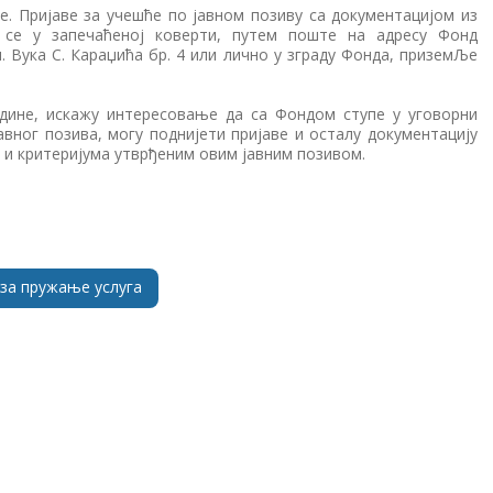
не. Пријаве за учешће по јавном позиву са документацијом из
 се у запечаћеној коверти, путем поште на адресу Фонд
. Вука С. Караџића бр. 4 или лично у зграду Фонда, приземЉе
године, искажу интересовање да са Фондом ступе у уговорни
авног позива, могу поднијети пријаве и осталу документацију
 и критеријума утврђеним овим јавним позивом.
 за пружање услуга