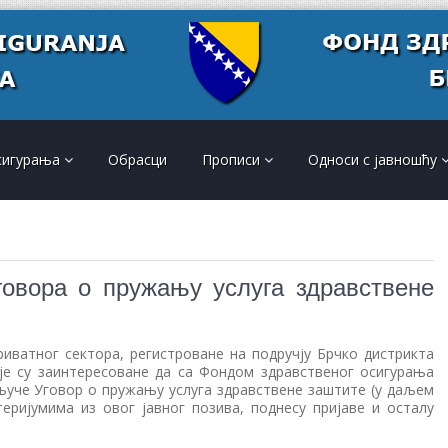
сигурања
Обрасци
Прописи
Односи с јавношћу
овора о пружању услуга здравствене
риватног сектора, регистроване на подручју Брчко дистрикта
оје су заинтересоване да са Фондом здравственог осигурања
кључе Уговор о пружању услуга здравствене заштите (у даљем
теријумима из овог јавног позива, поднесу пријаве и осталу