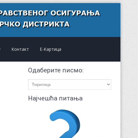
Контакт
Е-Картица
Одаберите писмо:
Најчешћа питања