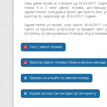
Овај јавни позив је отворен од 05.04.2017. годи
члана 4 и 5 овог јавног позива, достављају
здравственог осигурања Брчко дистрикта БиХ, ул
(шалтер 6), најкасније до 20.04.2017. године.
Здравствене установе, које након 20.04.2017. 
однос за пружање услуга које су предмет овог ј
потребну за закључивање Уговора, под условима
Текст Јавног позива
Прилози Јавног позива-Обим и висина накнаде
Пријава за учешће по Јавном позиву
Изјава за константан приступ интернету