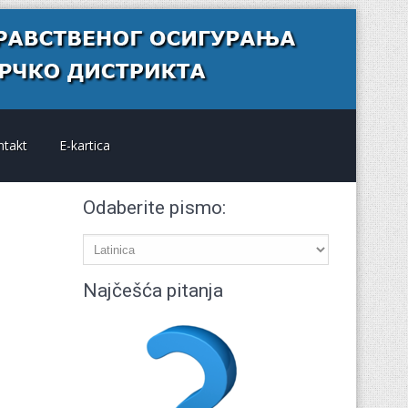
ntakt
E-kartica
Odaberite pismo:
Najčešća pitanja