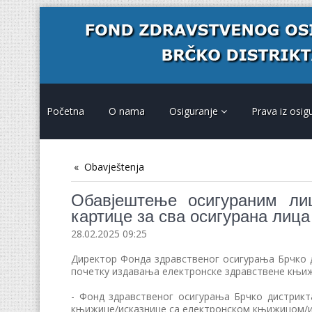
Početna
O nama
Osiguranje
Prava iz osig
Obavještenja
Обавјештење осигураним ли
картице за сва осигурана лиц
28.02.2025 09:25
Директор Фонда здравственог осигурања Брчко д
почетку издавања електронске здравствене књижиц
- Фонд здравственог осигурања Брчко дистрикт
књижице/исказнице са електронском књижицом/и