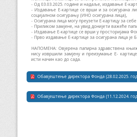
- Од 03.03.2025. године и надаље, издавање Е-кар
- Издавање Е-картице се врши и за осигурана л
социјалном осигурању (ИНО осигурана лица),
- Осигурана лица могу преузети Е-картицу за себ
- Приликом замјене, на увид донијети важеће па
- Издавање Е-картице се врши у просторијама Фон
- Прво издавање Е-картице за осигурана лица је
НАПОМЕНА: Овјерена папирна здравствена књижи
нису извршили замјену и преизумање Е- картице
исти начин као до сада.
Обавјештење директора Фонда (28.02.2025. го
Обавјештење директора Фонда (11.12.2024. го