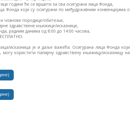
тице године ће се вршити за сва осигурана лица Фонда,
ица Фонда који су осигурани по међудржавним конвенцијама о
е и чланове породице/обитељи,
пирне здравствене књижице/исказнице,
да, радним данима од 8:00 до 14:00 часова,
 БЕСПЛАТНО.
ца/исказница је и даље важећа. Осигурана лица Фонда који
, могу користити папирну здравствену књижицу/исказницу на
дине)
дине)