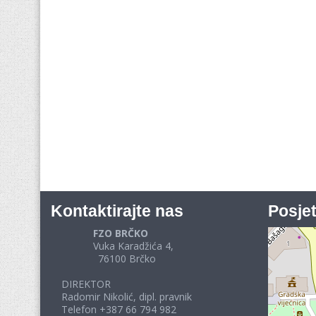
Kontaktirajte nas
Posjet
FZO BRČKO
Vuka Karadžića 4,
76100 Brčko
DIREKTOR
Radomir Nikolić, dipl. pravnik
Telefon +387 66 794 982