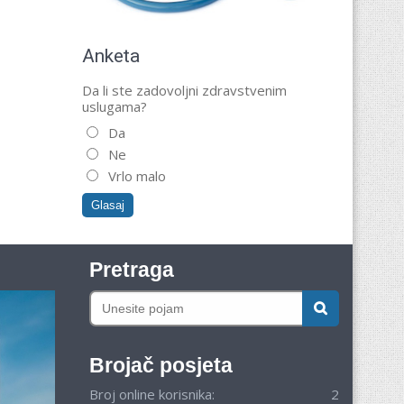
Anketa
Da li ste zadovoljni zdravstvenim
uslugama?
Da
Ne
Vrlo malo
Pretraga
Brojač posjeta
Broj online korisnika:
2