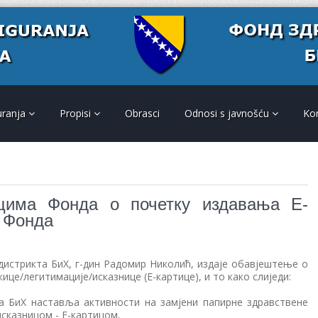
uranja
Propisi
Obrasci
Odnosi s javnošću
Ko
цима Фондa о почетку издавања Е-
а Фонда
истрикта БиХ, г-дин Радомир Николић, издаје обавјештење о
е/легитимације/исказнице (Е-картице), и то како слиједи:
а БиХ наставља активности на замјени папирне здравствене
сказницом - Е-картицом,