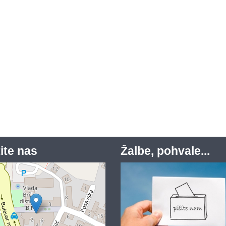
ite nas
Žalbe, pohvale...