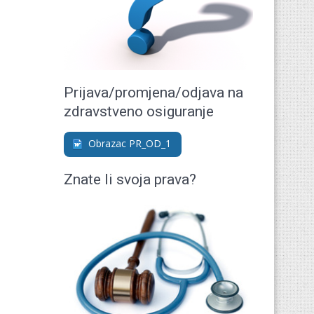
Prijava/promjena/odjava na
zdravstveno osiguranje
Obrazac PR_OD_1
Znate li svoja prava?