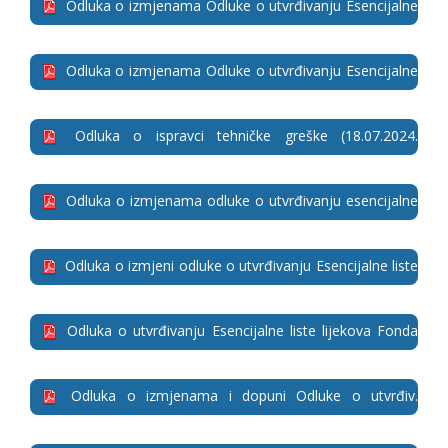
Odluka o izmjenama Odluke o utvrđivanju Esencijalne
liste lijekova Fonda (26.11.2024. godine)
Odluka o izmjenama Odluke o utvrđivanju Esencijalne
liste lijekova Fonda (09.08.2024. godine)
Odluka o ispravci tehničke greške (18.07.2024.
godine)
Odluka o izmjenama odluke o utvrđivanju esencijalne
liste lijekova Fonda (09.08.2024. godine)
Odluka o izmjeni odluke o utvrđivanju Esencijalne liste
lijekova Fonda (12.03.2024. godine)
Odluka o utvrđivanju Esencijalne liste lijekova Fonda
(11.12.2023. godine)
Odluka o izmjenama i dopuni Odluke o utvrđiv.
Esencijalne liste lijek. za potrebe osig. lica Fonda