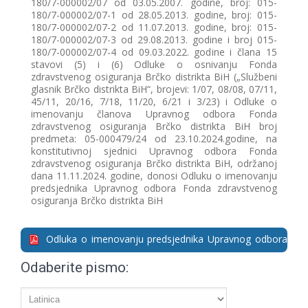
180/7-000002/07 od 03.05.2007. godine, broj: 015-
180/7-000002/07-1 od 28.05.2013. godine, broj: 015-
180/7-000002/07-2 od 11.07.2013. godine, broj: 015-
180/7-000002/07-3 od 29.08.2013. godine i broj 015-
180/7-000002/07-4 od 09.03.2022. godine i člana 15
stavovi (5) i (6) Odluke o osnivanju Fonda
zdravstvenog osiguranja Brčko distrikta BiH („Službeni
glasnik Brčko distrikta BiH“, brojevi: 1/07, 08/08, 07/11,
45/11, 20/16, 7/18, 11/20, 6/21 i 3/23) i Odluke o
imenovanju članova Upravnog odbora Fonda
zdravstvenog osiguranja Brčko distrikta BiH broj
predmeta: 05-000479/24 od 23.10.2024.godine, na
konstitutivnoj sjednici Upravnog odbora Fonda
zdravstvenog osiguranja Brčko distrikta BiH, održanoj
dana 11.11.2024. godine, donosi Odluku o imenovanju
predsjednika Upravnog odbora Fonda zdravstvenog
osiguranja Brčko distrikta BiH
Odluka o imenovanјu predsjednika Upravnog odbora
(11.11.2024. godine)
Odaberite pismo: