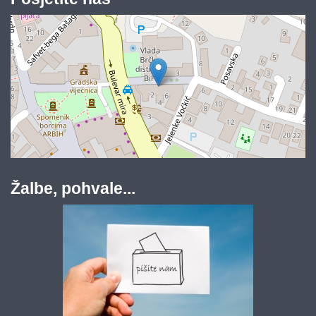
Žalbe, pohvale...