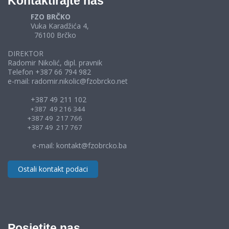
Kontaktirajte nas
FZO BRČKO
Vuka Karadžića 4,
76100 Brčko
DIREKTOR
Radomir Nikolić, dipl. pravnik
Telefon +387 66 794 982
e-mail: radomir.nikolic@fzobrcko.net
+387 49 211 102
+387 49 216 344
+387 49 217 766
+387 49 217 767
e-mail: kontakt@fzobrcko.ba
Ostali kontakt podaci
Posjetite nas