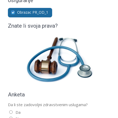
osiguranje
Obrazac PR_OD_1
Znate li svoja prava?
Anketa
Da li ste zadovoljni zdravstvenim uslugama?
Da