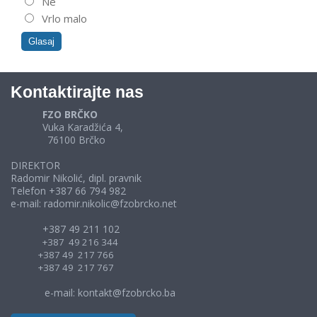
Ne
Vrlo malo
Kontaktirajte nas
FZO BRČKO
Vuka Karadžića 4,
76100 Brčko
DIREKTOR
Radomir Nikolić, dipl. pravnik
Telefon +387 66 794 982
e-mail: radomir.nikolic@fzobrcko.net
+387 49 211 102
+387 49 216 344
+387 49 217 766
+387 49 217 767
e-mail: kontakt@fzobrcko.ba