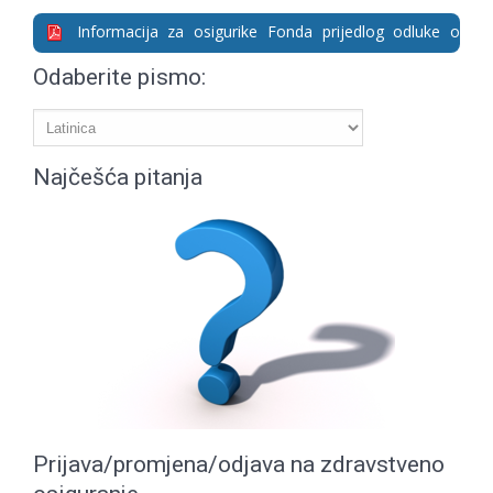
Informacija za osigurike Fonda prijedlog odluke o
ukidanju paritcipacije
Odaberite pismo:
Najčešća pitanja
Prijava/promjena/odjava na zdravstveno