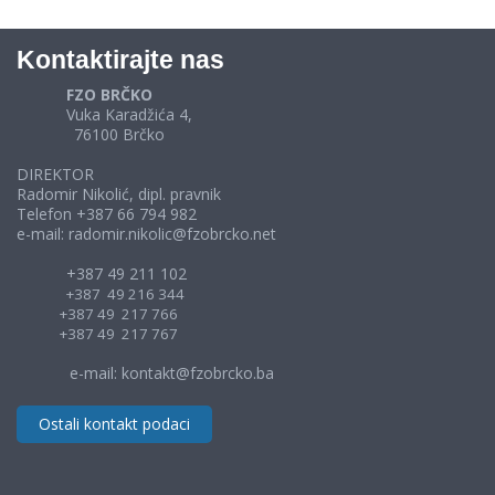
Kontaktirajte nas
FZO BRČKO
Vuka Karadžića 4,
76100 Brčko
DIREKTOR
Radomir Nikolić, dipl. pravnik
Telefon +387 66 794 982
e-mail: radomir.nikolic@fzobrcko.net
+387 49 211 102
+387 49 216 344
+387 49 217 766
+387 49 217 767
e-mail: kontakt@fzobrcko.ba
Ostali kontakt podaci