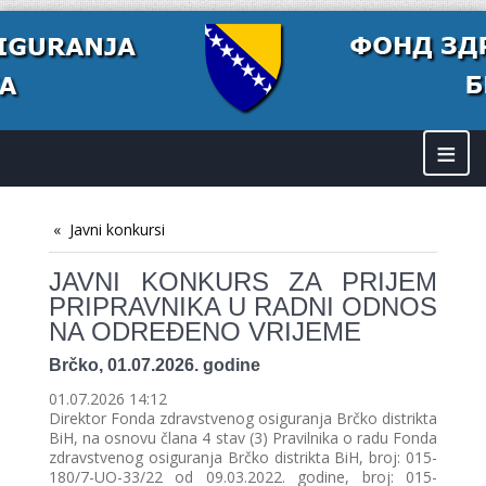
≡
Javni konkursi
JAVNI KONKURS ZA PRIJEM
PRIPRAVNIKA U RADNI ODNOS
NA ODREĐENO VRIJEME
Brčko, 01.07.2026. godine
01.07.2026 14:12
Direktor Fonda zdravstvenog osiguranja Brčko distrikta
BiH, na osnovu člana 4 stav (3) Pravilnika o radu Fonda
zdravstvenog osiguranja Brčko distrikta BiH, broj: 015-
180/7-UO-33/22 od 09.03.2022. godine, broj: 015-