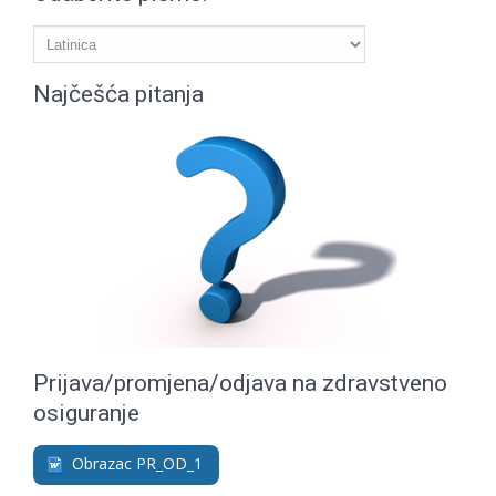
Najčešća pitanja
Prijava/promjena/odjava na zdravstveno
osiguranje
Obrazac PR_OD_1