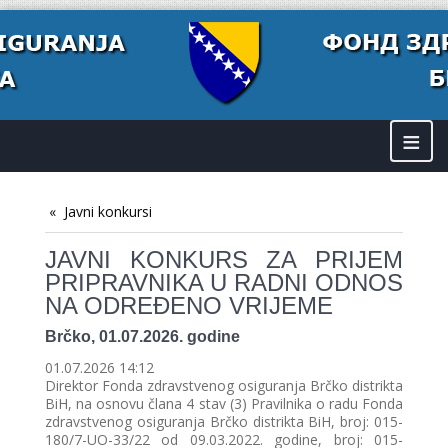
≡
Javni konkursi
JAVNI KONKURS ZA PRIJEM
PRIPRAVNIKA U RADNI ODNOS
NA ODREĐENO VRIJEME
Brčko, 01.07.2026. godine
01.07.2026 14:12
Direktor Fonda zdravstvenog osiguranja Brčko distrikta
BiH, na osnovu člana 4 stav (3) Pravilnika o radu Fonda
zdravstvenog osiguranja Brčko distrikta BiH, broj: 015-
180/7-UO-33/22 od 09.03.2022. godine, broj: 015-