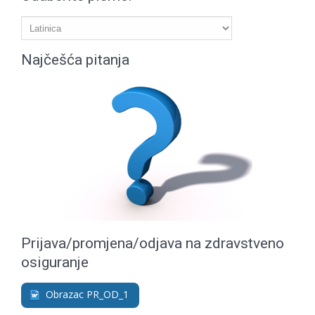
Najčešća pitanja
Prijava/promjena/odjava na zdravstveno
osiguranje
Obrazac PR_OD_1