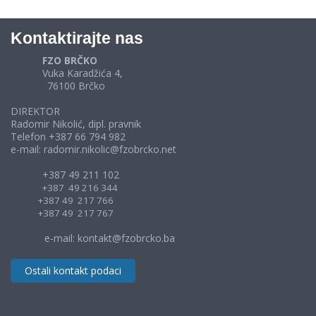
Kontaktirajte nas
FZO BRČKO
Vuka Karadžića 4,
76100 Brčko
DIREKTOR
Radomir Nikolić, dipl. pravnik
Telefon +387 66 794 982
e-mail: radomir.nikolic@fzobrcko.net
+387 49 211 102
+387 49 216 344
+387 49 217 766
+387 49 217 767
e-mail: kontakt@fzobrcko.ba
Ostali kontakt podaci