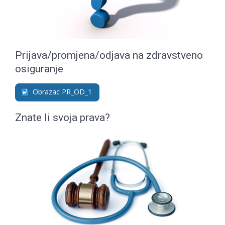
Prijava/promjena/odjava na zdravstveno
osiguranje
Obrazac PR_OD_1
Znate li svoja prava?