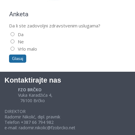
Anketa
Da li ste zadovoljni zdravstvenim uslugama?
Da
Ne
Vrlo malo
Kontaktirajte nas
FZO BRČKO
Vuka Karadžića 4,
76100 Brčko
DIREKTOR
Radomir Nikolić, dipl. pravnik
Telefon +387 66 794 982
e-mail: radomir.nikolic@fzobrcko.net