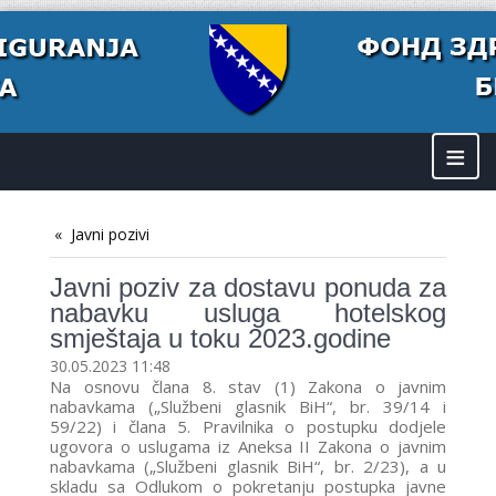
≡
Javni pozivi
Javni poziv za dostavu ponuda za
nabavku usluga hotelskog
smještaja u toku 2023.godine
30.05.2023 11:48
Na osnovu člana 8. stav (1) Zakona o javnim
nabavkama („Službeni glasnik BiH“, br. 39/14 i
59/22) i člana 5. Pravilnika o postupku dodjele
ugovora o uslugama iz Aneksa II Zakona o javnim
nabavkama („Službeni glasnik BiH“, br. 2/23), a u
skladu sa Odlukom o pokretanju postupka javne