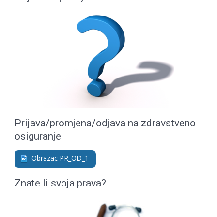
Prijava/promjena/odjava na zdravstveno
osiguranje
Obrazac PR_OD_1
Znate li svoja prava?