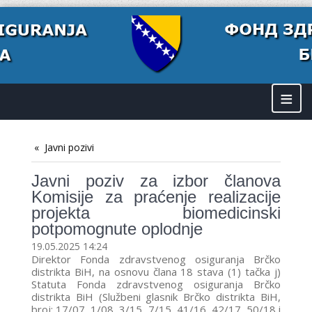
≡
Javni pozivi
Javni poziv za izbor članova
Komisije za praćenje realizacije
projekta biomedicinski
potpomognute oplodnje
19.05.2025 14:24
Direktor Fonda zdravstvenog osiguranja Brčko
distrikta BiH, na osnovu člana 18 stava (1) tačka j)
Statuta Fonda zdravstvenog osiguranja Brčko
distrikta BiH (Službeni glasnik Brčko distrikta BiH,
broj: 17/07, 1/08, 3/15, 7/15, 41/16, 42/17, 50/18 i