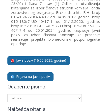
23/20) i člana 7 stav (1) Odluke o utvrđivanju
kriterijuma za izbor članova stručnih komisija Fonda
zdravstvenog osiguranja Brčko distrikta BiH, broj:
015-180/7-UO-40/17 od 04.05.2017. godine, broj:
015-180/7-UO-40/17-1 od 21.12.2020. godine,
broj: 015-180/7-UO-40/17-3 i broj: 015-180/7-UO-
40/17-4 od 25.01.2024. godine, raspisuje Javni
poziv za izbor članova Komisije za praćenje
realizacije projekta biomedicinski potpomognute
oplodnje
Javni poziv (16.05.2025. godine)
Prijava na javni poziv
Odaberite pismo:
Najčešća pitanja