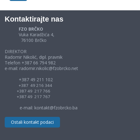
Kontaktirajte nas
FZO BRČKO
Vuka Karadžića 4,
76100 Brčko
DIREKTOR
Radomir Nikolić, dipl. pravnik
Telefon +387 66 794 982
e-mail: radomir.nikolic@fzobrcko.net
+387 49 211 102
+387 49 216 344
+387 49 217 766
+387 49 217 767
e-mail: kontakt@fzobrcko.ba
Ostali kontakt podaci