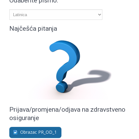
Odaberite pismo:
Najčešća pitanja
Prijava/promjena/odjava na zdravstveno
osiguranje
Obrazac PR_OD_1