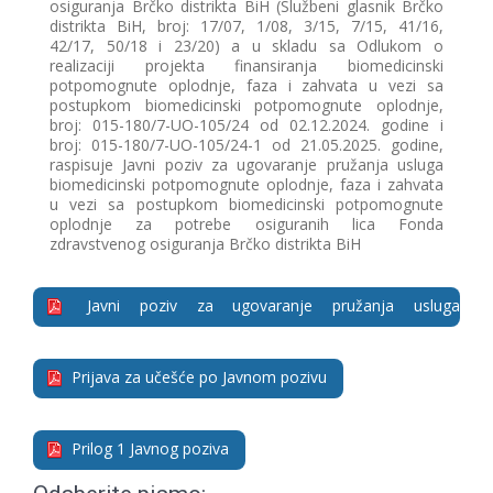
osiguranja Brčko distrikta BiH (Službeni glasnik Brčko
distrikta BiH, broj: 17/07, 1/08, 3/15, 7/15, 41/16,
42/17, 50/18 i 23/20) a u skladu sa Odlukom o
realizaciji projekta finansiranja biomedicinski
potpomognute oplodnje, faza i zahvata u vezi sa
postupkom biomedicinski potpomognute oplodnje,
broj: 015-180/7-UO-105/24 od 02.12.2024. godine i
broj: 015-180/7-UO-105/24-1 od 21.05.2025. godine,
raspisuje Javni poziv za ugovaranje pružanja usluga
biomedicinski potpomognute oplodnje, faza i zahvata
u vezi sa postupkom biomedicinski potpomognute
oplodnje za potrebe osiguranih lica Fonda
zdravstvenog osiguranja Brčko distrikta BiH
Javni poziv za ugovaranje pružanja usluga
biomedicinski potompognute oplodnje
Prijava za učešće po Javnom pozivu
Prilog 1 Javnog poziva