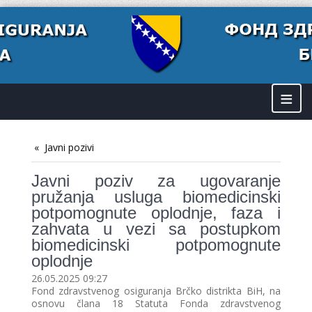
≡
Javni pozivi
Javni poziv za ugovaranje
pružanja usluga biomedicinski
potpomognute oplodnje, faza i
zahvata u vezi sa postupkom
biomedicinski potpomognute
oplodnje
26.05.2025 09:27
Fond zdravstvenog osiguranja Brčko distrikta BiH, na
osnovu člana 18 Statuta Fonda zdravstvenog