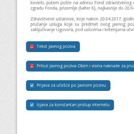
koverti, putem pošte na adresu Fond zdravstvenog osig
zgradu Fonda, prizemlјe (šalter 6), najkasnije do 20.
Zdravstvene ustanove, koje nakon 20.04.2017. godi
pružanje usluga koje su predmet ovog javnog pozi
zaključivanje Ugovora, pod uslovima i kriterijuma u
Tekst Javnog poziva
Prilozi Javnog poziva-Obim i visina naknade za pru
Prijava za učešće po Javnom pozivu
Izjava za konstantan pristup internetu