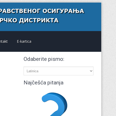
ntakt
E-kartica
Odaberite pismo:
Najčešća pitanja