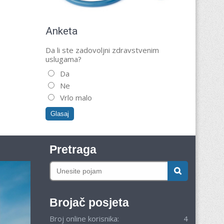
Anketa
Da li ste zadovoljni zdravstvenim
uslugama?
Da
Ne
Vrlo malo
Pretraga
Brojač posjeta
Broj online korisnika:
4