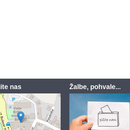
ite nas
Žalbe, pohvale...