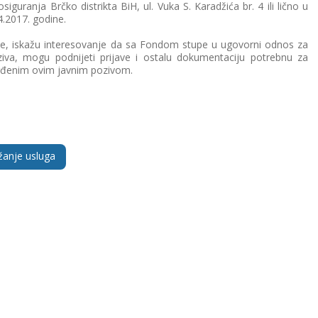
uranja Brčko distrikta BiH, ul. Vuka S. Karadžića br. 4 ili lično u
04.2017. godine.
ne, iskažu interesovanje da sa Fondom stupe u ugovorni odnos za
va, mogu podnijeti prijave i ostalu dokumentaciju potrebnu za
tvrđenim ovim javnim pozivom.
žanje usluga