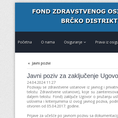
Početna
O nama
Osiguranje
Prava iz osig
Javni pozivi
Javni poziv za zaključenje Ugovo
24.04.2024 11:27
Pozivaju se zdravstvene ustanove iz javnog i privatn
tekstu: Zdravstvene ustanove), koje su zainteresov
daljem tekstu: Fond) zaključe Ugovor o pružanju usl
uslоvimа i kritеriјumimа iz оvоg jаvnоg pоzivа, pоdn
оtvоrеn od 05.04.2017. gоdinе.
Prijave za učešće po javnom pozivu sa dokumentacijo