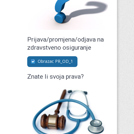
Prijava/promjena/odjava na
zdravstveno osiguranje
Obrazac PR_OD_1
Znate li svoja prava?