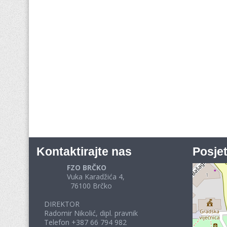
Kontaktirajte nas
Posjet
FZO BRČKO
Vuka Karadžića 4,
76100 Brčko
DIREKTOR
Radomir Nikolić, dipl. pravnik
Telefon +387 66 794 982