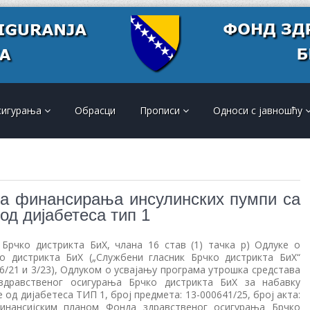
сигурања
Обрасци
Прописи
Односи с јавношћу
а финансирања инсулинских пумпи са
д дијабетеса тип 1
Брчко дистрикта БиХ, члана 16 став (1) тачка р) Одлуке о
 дистрикта БиХ („Службени гласник Брчко дистрикта БиХ“
/20 6/21 и 3/23), Одлуком о усвајању програма утрошка средстава
здравственог осигурања Брчко дистрикта БиХ за набавку
 од дијабетеса ТИП 1, број предмета: 13-000641/25, број акта:
 Финансијским планом Фонда здравственог осигурања Брчко