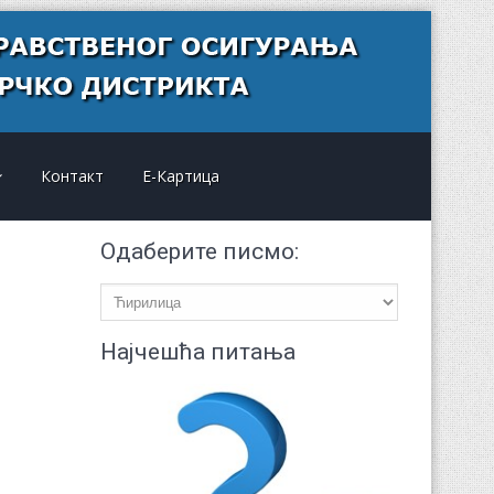
Контакт
Е-Картица
Одаберите писмо:
Најчешћа питања