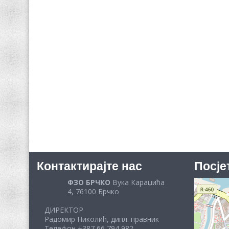
Контактирајте нас
Посје
ФЗО БРЧКО
Вука Караџића
4, 76100 Брчко
ДИРЕКТОР
Радомир Николић, дипл. правник
Телефон +387 66 794 982