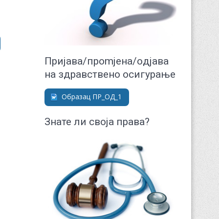
"
Приjaвa/прomjeнa/oдjaвa
нa здрaвствeнo oсигурaњe
Образац ПР_ОД_1
Знате ли своја права?