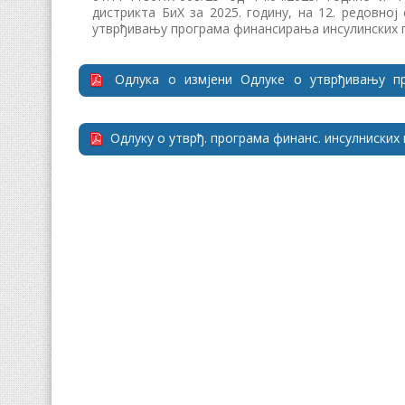
дистрикта БиХ за 2025. годину, на 12. редовној 
утврђивању програма финансирања инсулинских п
Одлука о измјени Одлуке о утврђивању п
системом за обољене од дијатебеса тип1
Одлуку о утврђ. програма финанс. инсулниских