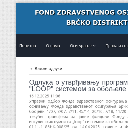
Почетна
О нама
Осигурање
Права из о
Важне одлуке
Одлука о утврђивању програм
"LOOP" системом за обољеле о
16.12.2025 11:06
Управни одбор Фонда здравственог осигурања 
оснивању Фонда здравственог осигурања Брчко
бројеви: 1/07, 8/07, 7/11, 45/14, 20/16, 7/18, 11
текућег трансфера за јавне фондове Фонду 
инсулинских пумпи са „loop“ системом за обољеле
01.11-1186НК-008/25 од 14.04.2025. године и