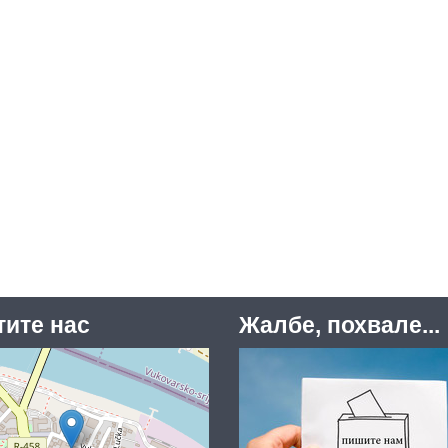
тите нас
Жалбе, похвале...