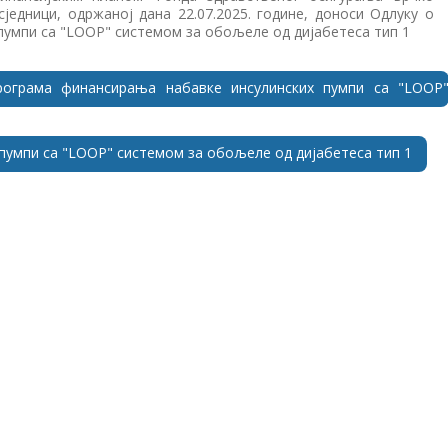
сједници, одржаној дана 22.07.2025. године, доноси Одлуку о
умпи са "LOOP" системом за обољеле од дијабетеса тип 1
рограма финансирања набавке инсулинских пумпи са "LOOP
 пумпи са "LOOP" системом за обољеле од дијабетеса тип 1