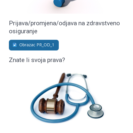
Prijava/promjena/odjava na zdravstveno
osiguranje
Obrazac PR_OD_1
Znate li svoja prava?