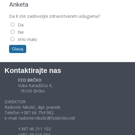
Anketa
Da li ste zadovoljni zdravstvenim uslugama?
Da
Ne
Vrlo malo
Kontaktirajte nas
FZO BRČKO
Vuka Karadžića 4,
76100 Brčko
DIREKTOR
Radomir Nikolić, dipl. pravnik
Telefon +387 66 794 982
e-mail: radomir.nikolic@fzobrcko.net
+387 49 211 102
+387 49 216 344