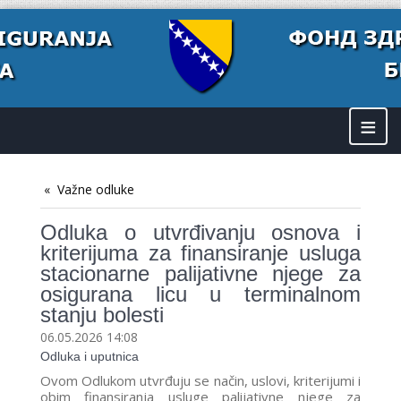
≡
Važne odluke
Odluka o utvrđivanju osnova i
kriterijuma za finansiranje usluga
stacionarne palijativne njege za
osigurana licu u terminalnom
stanju bolesti
06.05.2026 14:08
Odluka i uputnica
Ovom Odlukom utvrđuju se način, uslovi, kriterijumi i
obim finansiranja usluge palijativne njege za