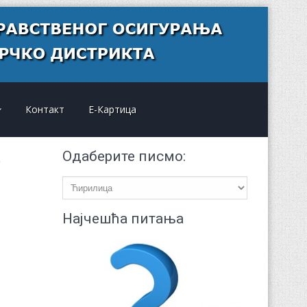
Контакт
Е-Картица
Одаберите писмо:
Најчешћа питања