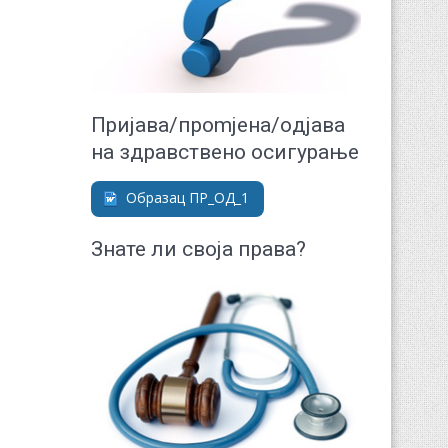
Приjaвa/прomjeнa/oдjaвa
нa здрaвствeнo oсигурaњe
Образац ПР_ОД_1
Знате ли своја права?