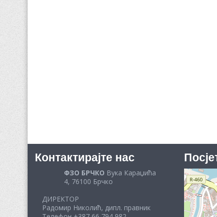
Контактирајте нас
Посје
ФЗО БРЧКО
Вука Караџића
4, 76100 Брчко
ДИРЕКТОР
Радомир Николић, дипл. правник
Телефон +387 66 794 982