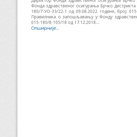
Директор Фонда здравственог осигурања Брчко д
Фонда здравственог осигурања Брчко дистрикта Би
180/7-УО-33/22-1 од 09.08.2022. године, број: 01
Правилника о запошљавању у Фонду здравствено
015-180/8-105/18 од 17.12.2018....
Опширније...