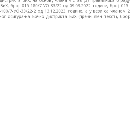
истрикта БиХ, на основу члана 4 став (3) Правилника о раду
Х, број: 015-180/7-УО-33/22 од 09.03.2022. године, број: 015-
5-180/7-УО-33/22-2 од 13.12.2023. године, а у вези са чланом 2
г осигурања Брчко дистрикта БиХ (пречишћен текст), број: