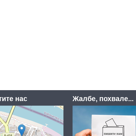
тите нас
Жалбе, похвале...