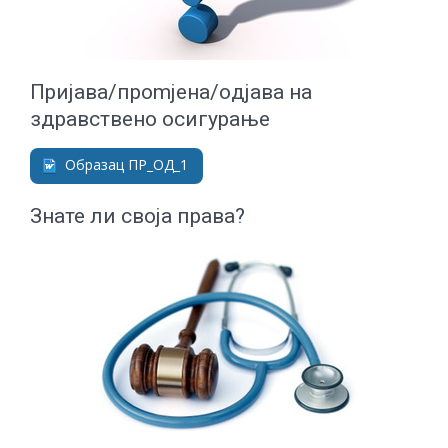
Приjaвa/прomjeнa/oдjaвa нa
здрaвствeнo oсигурaњe
Образац ПР_ОД_1
Знате ли своја права?