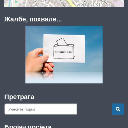
Жалбе, похвале...
Претрага
Бројач посјета