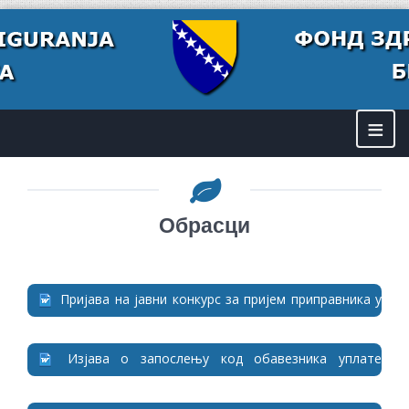
≡
Обрасци
Пријава на јавни конкурс за пријем приправника у
ФЗО Брчко
Изјава о запослењу код обавезника уплате
доприноса.