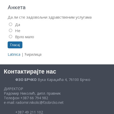
Анкета
Да ли сте задовољни здравственим услугама
Да
Не
Врло мало
Latinica
| Ћирилица
Контактирајте нас
ФЗО БРЧКО
Вука Караџића 4, 76100 Брчко
ДИРЕКТОР
Радомир Николић, дипл. правник
Телефон +387 66 794 982
e-mail: radomir.nikolic@fzobrcko.net
+387 49 211 102