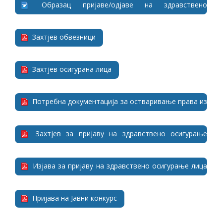
Образац пријаве/одјаве на здравствено
осигурање (ПР_ОД_1)
Захтјев обвезници
Захтјев осигурана лица
Потребна документација за остваривање права из
здравственог осигурања
Захтјев за пријаву на здравствено осигурање
особа старијих од 65 година
Изјава за пријаву на здравствено осигурање лица
старијих од 65 година
Пријава на Јавни конкурс