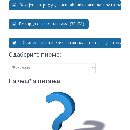
Захтјев за рефунд. исплаћених накнада плата за
вријеме привр. спријеч. за рад преко 42-30 дана
Потврда о нето платама (ЗР-ПЛ)
Списак исплаћених накнада плата у току
привремене спријечености за рад (EZ-6)
Одаберите писмо:
Најчешћа питања