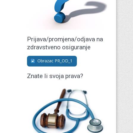
Prijava/promjena/odjava na
zdravstveno osiguranje
Obrazac PR_OD_1
Znate li svoja prava?