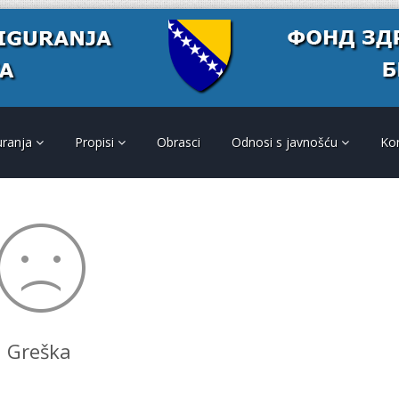
uranja
Propisi
Obrasci
Odnosi s javnošću
Ko
Greška