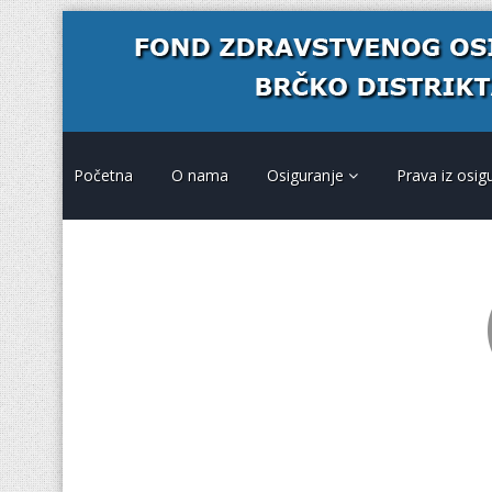
Početna
O nama
Osiguranje
Prava iz osig