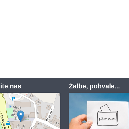
ite nas
Žalbe, pohvale...