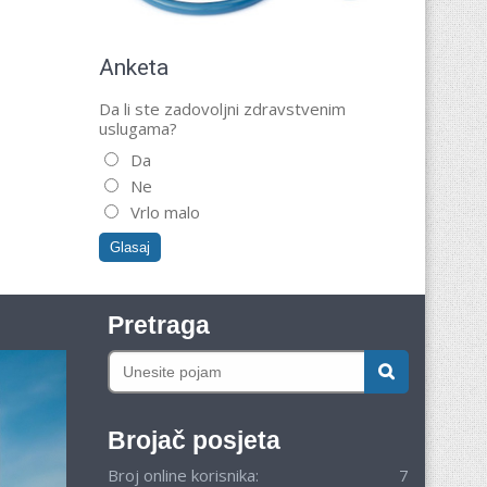
Anketa
Da li ste zadovoljni zdravstvenim
uslugama?
Da
Ne
Vrlo malo
Pretraga
Brojač posjeta
Broj online korisnika:
7