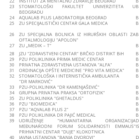
22
INSTITUT ZA MENTALNO ZDRAVLJE BEOGRAD
B
23
STOMATOLOŠKI FAKULTET UNIVERZITETA U
B
BEOGRADU
24
AQUALAB PLUS LABORATORIJA BEOGRAD
B
25
ZU SPECIJALISTIČKI CENTAR GALA MEDICA
B
26
ZU SPECIJALNA BOLNICA IZ HIRURŠKIH OBLASTI ZA
B
OFTALMOLOGIJU "APOLON"
27
ZU „MEDIK – T“
B
28
JZU "ZDRAVSTVENI CENTAR" BRČKO DISTRIKT BiH
B
29
PZU POLIKLINIKA PRIMA MEDIC CENTAR
B
30
PRIVATNA ZDRAVSTVENA USTANOVA "ALFA"
B
31
ORDINACIJA OPŠTE MEDICINE "PRO VITA MEDICA"
B
32
STOMATOLOŠKA I INTERNISTIČKA AMBULANTA
B
"DR MARKOVIĆ"
33
PZU-POLIKLINIKA "DR KAMENJAŠEVIĆ"
B
34
GRUPNA PRIVATNA PRAKSA "ORTOFIZIK"
B
35
ZU POLIKLINIKA "GHETALDUS"
B
36
PZU "BIOMEDICA"
B
37
PZU "AQVALAB PLUS 2"
B
38
PZU POLIKLINIKA DR PAJIĆ MEDICAL
B
39
UDRUŽENJE "HUMANITARNA ORGANIZACIJA
D
MEĐUNARODNI FORUM SOLIDARNOSTI EMMAUS"
I
PRIHVATNI CENTAR "DUJE" KLOKOTNICA
40
JAVNA USTANOVA "BANJA DVOROVI"
D