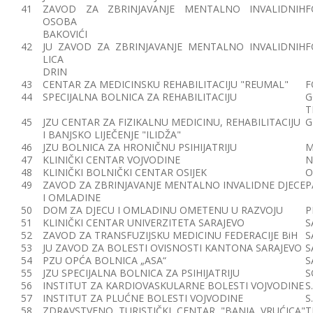
41
ZAVOD ZA ZBRINJAVANJE MENTALNO INVALIDNIH
F
OSOBA
BAKOVIĆI
42
JU ZAVOD ZA ZBRINJAVANJE MENTALNO INVALIDNIH
F
LICA
DRIN
43
CENTAR ZA MEDICINSKU REHABILITACIJU "REUMAL"
F
44
SPECIJALNA BOLNICA ZA REHABILITACIJU
G
T
45
JZU CENTAR ZA FIZIKALNU MEDICINU, REHABILITACIJU
G
I BANJSKO LIJEČENJE "ILIDŽA"
46
JZU BOLNICA ZA HRONIČNU PSIHIJATRIJU
M
47
KLINIČKI CENTAR VOJVODINE
N
48
KLINIČKI BOLNIČKI CENTAR OSIJEK
O
49
ZAVOD ZA ZBRINJAVANJE MENTALNO INVALIDNE DJECE
P
I OMLADINE
50
DOM ZA DJECU I OMLADINU OMETENU U RAZVOJU
P
51
KLINIČKI CENTAR UNIVERZITETA SARAJEVO
S
52
ZAVOD ZA TRANSFUZIJSKU MEDICINU FEDERACIJE BiH
S
53
JU ZAVOD ZA BOLESTI OVISNOSTI KANTONA SARAJEVO
S
54
PZU OPĆA BOLNICA „ASA“
S
55
JZU SPECIJALNA BOLNICA ZA PSIHIJATRIJU
S
56
INSTITUT ZA KARDIOVASKULARNE BOLESTI VOJVODINE
S
57
INSTITUT ZA PLUĆNE BOLESTI VOJVODINE
S
58
ZDRAVSTVENO TURISTIČKI CENTAR "BANJA VRUĆICA"
T