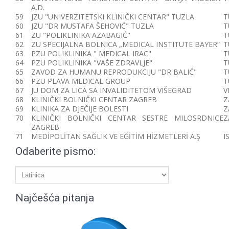
A.D.
59
JZU "UNIVERZITETSKI KLINIČKI CENTAR" TUZLA
T
60
JZU "DR MUSTAFA ŠEHOVIĆ" TUZLA
T
61
ZU "POLIKLINIKA AZABAGIĆ"
T
62
ZU SPECIJALNA BOLNICA „MEDICAL INSTITUTE BAYER“
T
63
PZU POLIKLINIKA " MEDICAL IRAC"
T
64
PZU POLIKLINIKA "VAŠE ZDRAVLJE"
T
65
ZAVOD ZA HUMANU REPRODUKCIJU "DR BALIĆ"
T
66
PZU PLAVA MEDICAL GROUP
T
67
JU DOM ZA LICA SA INVALIDITETOM VIŠEGRAD
V
68
KLINIČKI BOLNIČKI CENTAR ZAGREB
Z
69
KLINIKA ZA DJEČIJE BOLESTI
Z
70
KLINIČKI BOLNIČKI CENTAR SESTRE MILOSRDNICE
Z
ZAGREB
71
MEDİPOLİTAN SAĞLIK VE EĞİTİM HİZMETLERİ A.Ş
I
Odaberite pismo:
Najčešća pitanja