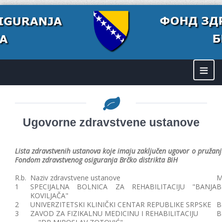
≡
Ugovorne zdravstvene ustanove
Lista zdravstvenih ustanova koje imaju zaključen ugovor o pružanj
Fondom zdravstvenog osiguranja Brčko distrikta BiH
R.b.
Naziv zdravstvene ustanove
M
1
SPECIJALNA BOLNICA ZA REHABILITACIJU "BANJA
B
KOVILJAČA"
2
UNIVERZITETSKI KLINIČKI CENTAR REPUBLIKE SRPSKE
B
3
ZAVOD ZA FIZIKALNU MEDICINU I REHABILITACIJU
B