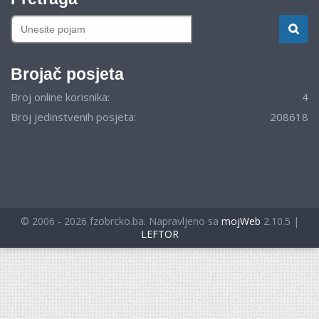
Brojač posjeta
Broj online korisnika:
4
Broj jedinstvenih posjeta:
208618
© 2006 - 2026 fzobrcko.ba. Napravljeno sa
mojWeb
2.10.5 |
LEFTOR