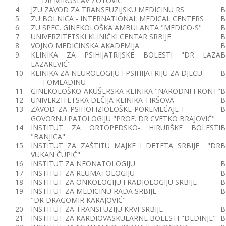
"DR MIROSLAV ZOTOVIĆ"
4
JZU ZAVOD ZA TRANSFUZIJSKU MEDICINU RS
B
5
ZU BOLNICA - INTERNATIONAL MEDICAL CENTERS
B
6
ZU SPEC. GINEKOLOŠKA AMBULANTA "MEDICO-S"
B
7
UNIVERZITETSKI KLINIČKI CENTAR SRBIJE
B
8
VOJNO MEDICINSKA AKADEMIJA
B
9
KLINIKA ZA PSIHIJATRIJSKE BOLESTI "DR LAZA
B
LAZAREVIĆ"
10
KLINIKA ZA NEUROLOGIJU I PSIHIJATRIJU ZA DJECU
B
I OMLADINU
11
GINEKOLOŠKO-AKUŠERSKA KLINIKA "NARODNI FRONT"
B
12
UNIVERZITETSKA DEČIJA KLINIKA TIRŠOVA
B
13
ZAVOD ZA PSIHOFIZIOLOŠKE POREMEĆAJE I
B
GOVORNU PATOLOGIJU "PROF. DR CVETKO BRAJOVIĆ"
14
INSTITUT ZA ORTOPEDSKO- HIRURŠKE BOLESTI
B
"BANJICA"
15
INSTITUT ZA ZAŠTITU MAJKE I DETETA SRBIJE "DR
B
VUKAN ČUPIĆ"
16
INSTITUT ZA NEONATOLOGIJU
B
17
INSTITUT ZA REUMATOLOGIJU
B
18
INSTITUT ZA ONKOLOGIJU I RADIOLOGIJU SRBIJE
B
19
INSTITUT ZA MEDICINU RADA SRBIJE
B
"DR DRAGOMIR KARAJOVIĆ"
20
INSTITUT ZA TRANSFUZIJU KRVI SRBIJE
B
21
INSTITUT ZA KARDIOVASKULARNE BOLESTI "DEDINJE"
B