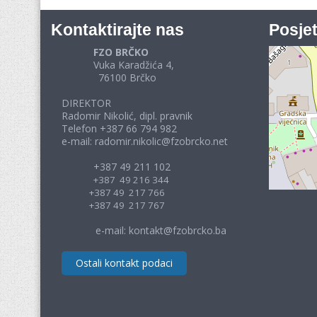
Kontaktirajte nas
Posjet
FZO BRČKO
Vuka Karadžića 4,
76100 Brčko
DIREKTOR
Radomir Nikolić, dipl. pravnik
Telefon +387 66 794 982
e-mail: radomir.nikolic@fzobrcko.net
+387 49 211 102
+387 49 216 344
+387 49 217 766
+387 49 217 767
e-mail: kontakt@fzobrcko.ba
Ostali kontakt podaci