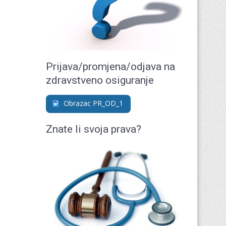
Prijava/promjena/odjava na
zdravstveno osiguranje
Obrazac PR_OD_1
Znate li svoja prava?