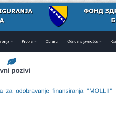
uranja
Propisi
Obrasci
Odnosi s javnošću
Ko
vni pozivi
a za odobravanje finansiranja ''MOLLII''