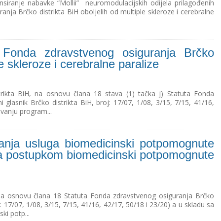
siranje nabavke “Mollii” neuromodulacijskih odijela prilagođenih
nja Brčko distrikta BiH oboljelih od multiple skleroze i cerebralne
a Fonda zdravstvenog osiguranja Brčko
le skleroze i cerebralne paralize
rikta BiH, na osnovu člana 18 stava (1) tačka j) Statuta Fonda
 glasnik Brčko distrikta BiH, broj: 17/07, 1/08, 3/15, 7/15, 41/16,
ivanju program...
anja usluga biomedicinski potpomognute
 sa postupkom biomedicinski potpomognute
 na osnovu člana 18 Statuta Fonda zdravstvenog osiguranja Brčko
oj: 17/07, 1/08, 3/15, 7/15, 41/16, 42/17, 50/18 i 23/20) a u skladu sa
ki potp...