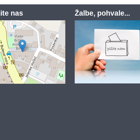
ite nas
Žalbe, pohvale...