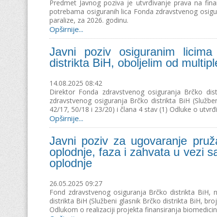
Predmet Javnog poziva je utvrđivanje prava na finan
potrebama osiguranih lica Fonda zdravstvenog osigura
paralize, za 2026. godinu.
Opširnije...
Javni poziv osiguranim licim
distrikta BiH, oboljelim od multip
14.08.2025 08:42
Direktor Fonda zdravstvenog osiguranja Brčko dist
zdravstvenog osiguranja Brčko distrikta BiH (Službeni
42/17, 50/18 i 23/20) i člana 4 stav (1) Odluke o utvrđ
Opširnije...
Javni poziv za ugovaranje pruž
oplodnje, faza i zahvata u vezi
oplodnje
26.05.2025 09:27
Fond zdravstvenog osiguranja Brčko distrikta BiH,
distrikta BiH (Službeni glasnik Brčko distrikta BiH, br
Odlukom o realizaciji projekta finansiranja biomedicins