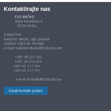
Kontaktirajte nas
FZO BRČKO
Vuka Karadžića 4,
76100 Brčko
DIREKTOR
Radomir Nikolić, dipl. pravnik
Telefon +387 66 794 982
e-mail: radomir.nikolic@fzobrcko.net
+387 49 211 102
+387 49 216 344
+387 49 217 766
+387 49 217 767
e-mail: kontakt@fzobrcko.ba
Ostali kontakt podaci