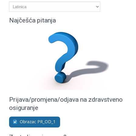
Najčešća pitanja
Prijava/promjena/odjava na zdravstveno
osiguranje
Obrazac PR_OD_1