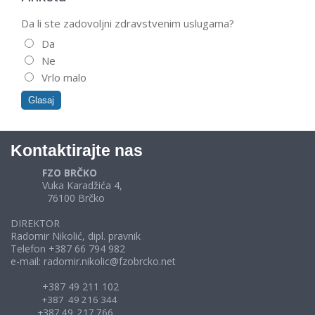
Da li ste zadovoljni zdravstvenim uslugama?
Da
Ne
Vrlo malo
Kontaktirajte nas
FZO BRČKO
Vuka Karadžića 4,
76100 Brčko
DIREKTOR
Radomir Nikolić, dipl. pravnik
Telefon +387 66 794 982
e-mail: radomir.nikolic@fzobrcko.net
+387 49 211 102
+387 49 216 344
+387 49 217 766